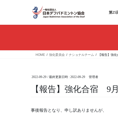
コ
ナ
ン
ビ
第2
テ
ゲ
ン
ー
ツ
シ
へ
ョ
ス
ン
キ
に
ッ
移
HOME
強化委員会
ナショナルチーム
【報告】強化合
プ
動
2022-09-29
/ 最終更新日時 :
2022-09-29
管理者
【報告】強化合宿 9月
事後報告となり、申し訳ありませんが、