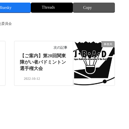
Threads
Bluesky
Copy
化委員会
事務局
次の記事
【ご案内】第20回関東
障がい者バドミントン
選手権大会
2022-10-12