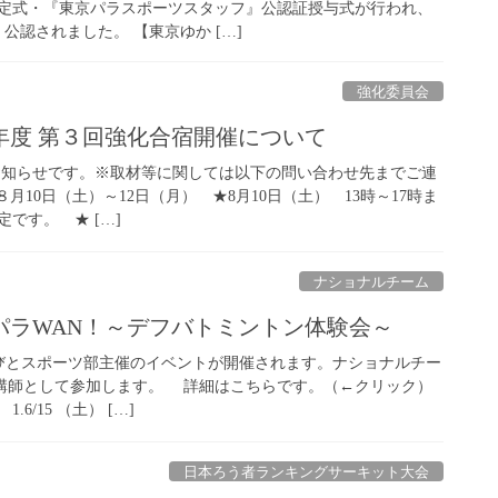
定式・『東京パラスポーツスタッフ』公認証授与式が行われ、
公認されました。 【東京ゆか […]
強化委員会
4年度 第３回強化合宿開催について
のお知らせです。※取材等に関しては以下の問い合わせ先までご連
年８月10日（土）～12日（月） ★8月10日（土） 13時～17時ま
です。 ★ […]
ナショナルチーム
パラWAN！～デフバトミントン体験会～
区学びとスポーツ部主催のイベントが開催されます。ナショナルチー
講師として参加します。 詳細はこちらです。（←クリック）
/15 （土） […]
日本ろう者ランキングサーキット大会