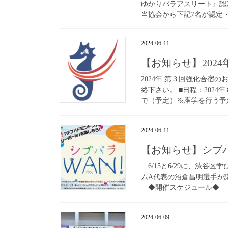
ゆかりパラアスリート』認
当協会から下記7名が認定・
2024-06-11
【お知らせ】202
2024年 第３回強化合宿
絡下さい。 ■日程：2024
で（予定）※座学を行う予定
2024-06-11
【お知らせ】シブ
6/15と6/29に、渋谷
ムA代表の沼倉昌明選手が
◆開催スケジュール◆ 1.6
2024-06-09