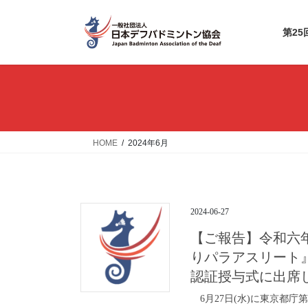
コ
ナ
ン
ビ
第2
テ
ゲ
ン
ー
ツ
シ
へ
ョ
ス
ン
キ
に
ッ
移
HOME
2024年6月
プ
動
2024-06-27
【ご報告】令和六
りパラアスリート
認証授与式に出席
6月27日(水)に東京都